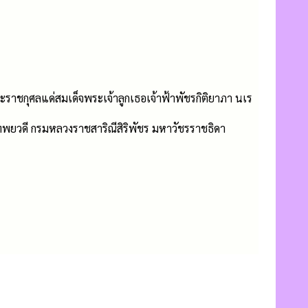
าชกุศลแด่สมเด็จพระเจ้าลูกเธอเจ้าฟ้าพัชรกิติยาภา นเร
พยวดี กรมหลวงราชสาริณีสิริพัชร มหาวัชรราชธิดา