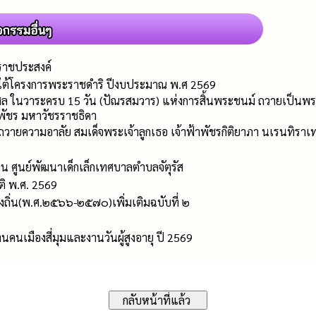
ราชประสงค์
ใต้โครงการพระราชดำริ ปีงบประมาณ พ.ศ 2569
 ในวาระครบ 15 วัน (ปัณรสมวาร) แห่งการสิ้นพระชนม์ ถวายเป็นพระร
พัชร มหาวัชรราชธิดา
ยความอาลัย สมเด็จพระเจ้าลูกเธอ เจ้าฟ้าพัชรกิติยาภา นเรนทิราเท
น ศูนย์พัฒนาเด็กเล็กเทศบาลตำบลจัตุรัส
ติ พ.ศ. 2569
ถิ่น(พ.ศ.๒๕๖๖-๒๕๗๐)เพิ่มเติมฉบับที่ ๒
คนเมืองสี่มุมและงานวันผู้สูงอายุ ปี 2569